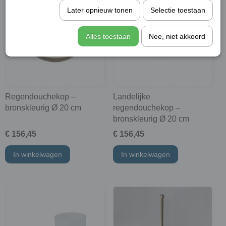
Later opnieuw tonen
Selectie toestaan
Alles toestaan
Nee, niet akkoord
Regendouchekop –
Landelijke
bronskleurig Ø 20 cm
regendouchekop –
bronskleurig Ø 20 cm
€ 156,45
€ 156,45
In winkelwagen
In winkelwagen