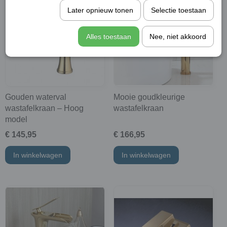
Later opnieuw tonen
Selectie toestaan
Alles toestaan
Nee, niet akkoord
Gouden waterval
Mooie goudkleurige
wastafelkraan – Hoog
wastafelkraan
model
€ 145,95
€ 166,95
In winkelwagen
In winkelwagen