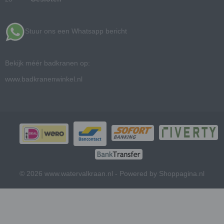
Stuur ons een Whatsapp bericht
Bekijk méér badkranen op:
www.badkranenwinkel.nl
© 2026 www.watervalkraan.nl - Powered by Shoppagina.nl