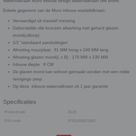
Watervalkraan Muro inbouw design watervalkraan olie brons
Enkele gegevens van de Muro inbouw wastafelkraan:
Vervaardigd uit massief messing
Geborstelde olie bronzen afwerking met gehard glazen
mond(uitloop).
1/2 "standaard aansluitingen
Afmeting muurplaat: 91 MM hoog x 240 MM lang.
Afmeting glazen mond(L x B) : 170 MM x 130 MM
Inbouw diepte : 8 CM
De glazen mond kan schoon gemaakt worden met een milde
reinigings zeep.
Op deze inbouw watervalkraan zit 1 jaar garantie
Specificaties
Productcode
B118
EAN code
8785266801685