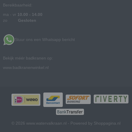
Bereikbaarheid:
ma - vr
10.00 - 14.00
zo
Gesloten
Stuur ons een Whatsapp bericht
Bekijk méér badkranen op:
www.badkranenwinkel.nl
© 2026 www.watervalkraan.nl - Powered by Shoppagina.nl