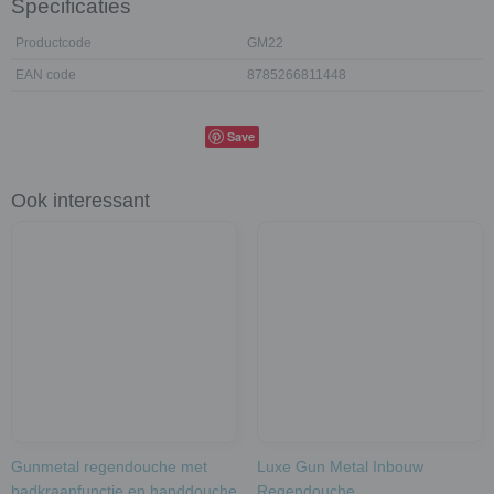
Specificaties
Productcode
GM22
EAN code
8785266811448
Save
Ook interessant
Gunmetal regendouche met
Luxe Gun Metal Inbouw
badkraanfunctie en handdouche
Regendouche