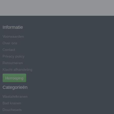
Informatie
Voorwaarden
Over ons
Contact
Privacy policy
Retourneren
Klacht afhandeling
Herroeping
Categorieën
Wastafelkranen
Bad kranen
Douchesets