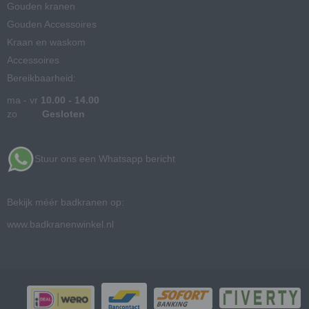
Gouden kranen
Gouden Accessoires
Kraan en waskom
Accessoires
Bereikbaarheid:
ma - vr
10.00 - 14.00
zo
Gesloten
Stuur ons een Whatsapp bericht
Bekijk méér badkranen op:
www.badkranenwinkel.nl