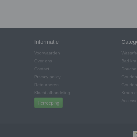
Informatie
Categ
Voorwaarden
Wastafe
Over ons
Bad kr
Contact
Douche
Privacy policy
Gouden
Retourneren
Gouden 
Klacht afhandeling
Kraan 
Accesso
Herroeping