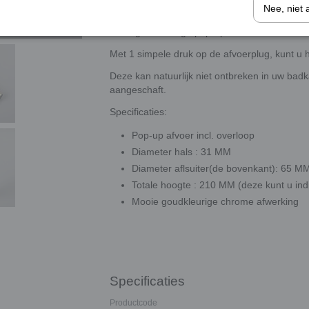
Nee, niet 
Deze goudkleurige pop-up afvoer met overloo
Met 1 simpele druk op de afvoerplug, kunt u 
Deze kan natuurlijk niet ontbreken in uw badk
aangeschaft.
Specificaties:
Pop-up afvoer incl. overloop
Diameter hals : 31 MM
Diameter aflsuiter(de bovenkant): 65 M
Totale hoogte : 210 MM (deze kunt u in
Mooie goudkleurige chrome afwerking
Specificaties
Productcode