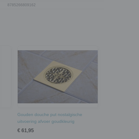
8785266809162
g
Gouden douche put nostalgische
uitvoering afvoer goudkleurig
€ 61,95