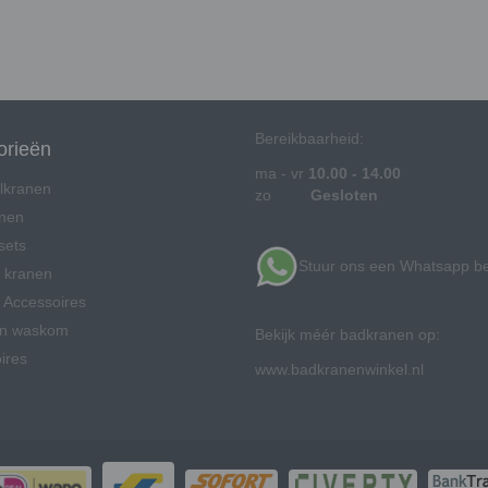
Bereikbaarheid:
orieën
ma - vr
10.00 - 14.00
lkranen
zo
Gesloten
anen
sets
Stuur ons een Whatsapp be
 kranen
Accessoires
en waskom
Bekijk méér badkranen op:
ires
www.badkranenwinkel.nl