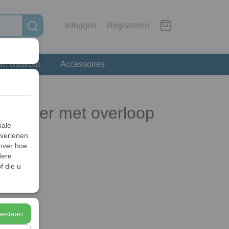
Inloggen
Registreren
 en waskom
Accessoires
 afvoer met overloop
iale
 verlenen
 over hoe
dere
f die u
toestaan