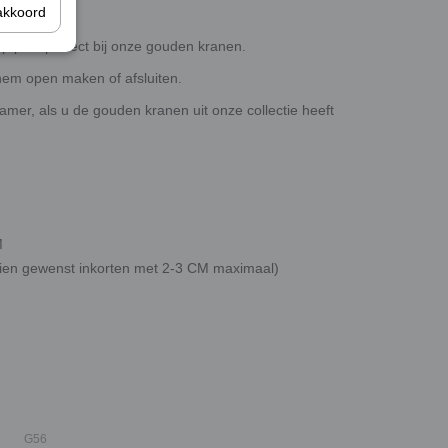
akkoord
p past perfect bij onze gouden kranen.
hem open maken of afsluiten.
amer, als u de gouden kranen uit onze collectie heeft
M
dien gewenst inkorten met 2-3 CM maximaal)
G56