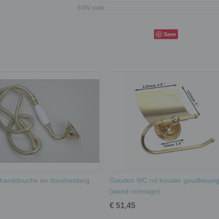
EAN code
Save
handdouche en doucheslang
Gouden WC rol houder goudkleuri
(wand montage)
€ 51,45