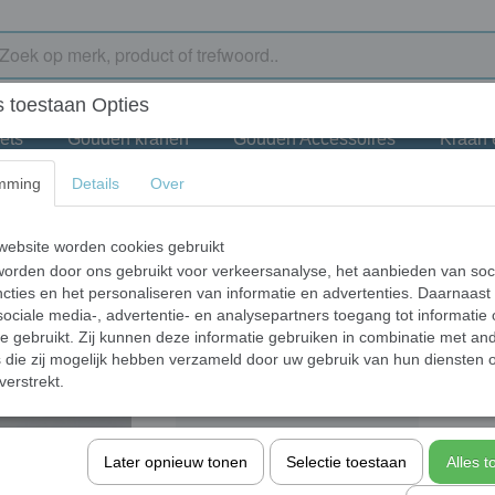
 toestaan Opties
ets
Gouden kranen
Gouden Accessoires
Kraan
mming
Details
Over
 met overloop
Gouden pop-up click
ebsite worden cookies gebruikt
orden door ons gebruikt voor verkeersanalyse, het aanbieden van soc
€ 51,45
cties en het personaliseren van informatie en advertenties. Daarnaast
(inclusief btw 21%)
ociale media-, advertentie- en analysepartners toegang tot informatie
✓
Op voorraad
- Levertijd 10 werkdagen
te gebruikt. Zij kunnen deze informatie gebruiken in combinatie met an
die zij mogelijk hebben verzameld door uw gebruik van hun diensten o
Aantal
verstrekt.
Later opnieuw tonen
Selectie toestaan
Alles 
In winkelwagen