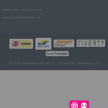
Bekijk méér badkranen op:
www.badkranenwinkel.nl
© 2026 www.watervalkraan.nl - Powered by Shoppagina.nl
8,5