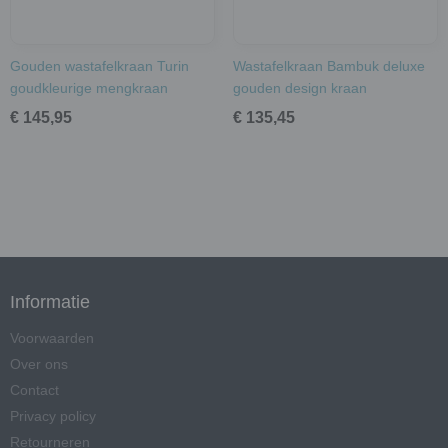
Gouden wastafelkraan Turin
Wastafelkraan Bambuk deluxe
goudkleurige mengkraan
gouden design kraan
€ 145,95
€ 135,45
Informatie
Voorwaarden
Over ons
Contact
Privacy policy
Retourneren