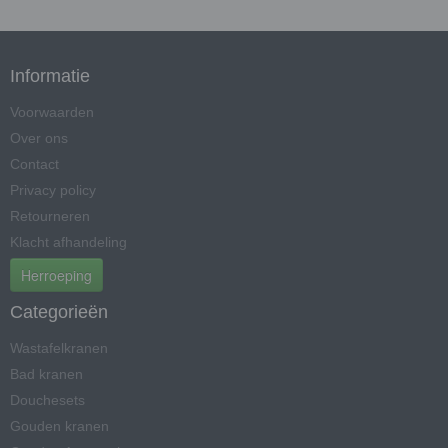
Informatie
Voorwaarden
Over ons
Contact
Privacy policy
Retourneren
Klacht afhandeling
Herroeping
Categorieën
Wastafelkranen
Bad kranen
Douchesets
Gouden kranen