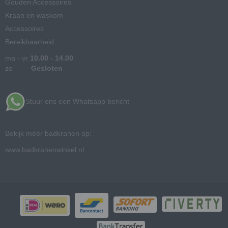
Gouden Accessoires
Kraan en waskom
Accessoires
Bereikbaarheid:
ma - vr
10.00 - 14.00
zo
Gesloten
Stuur ons een Whatsapp bericht
Bekijk méér badkranen op:
www.badkranenwinkel.nl