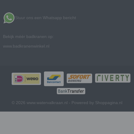
Stuur ons een Whatsapp bericht
Bekijk méér badkranen op:
www.badkranenwinkel.nl
© 2026 www.watervalkraan.nl - Powered by Shoppagina.nl