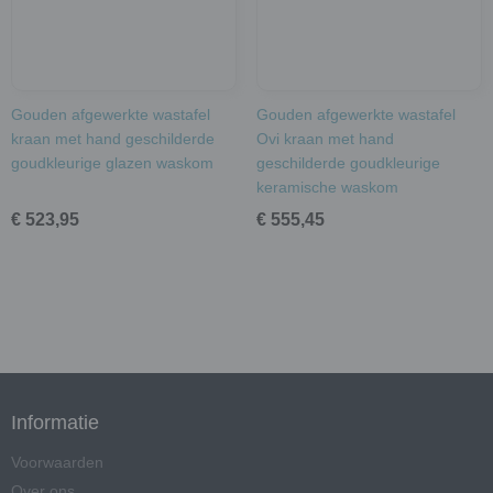
Gouden afgewerkte wastafel
Gouden afgewerkte wastafel
kraan met hand geschilderde
Ovi kraan met hand
goudkleurige glazen waskom
geschilderde goudkleurige
keramische waskom
€ 523,95
€ 555,45
Informatie
Voorwaarden
Over ons