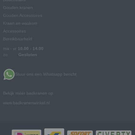
Gouden kranen
Gouden Accessoires
Kraan en waskom
Accessoires
Bereikbaarheid:
ma - vr
10.00 - 14.00
zo
Gesloten
Stuur ons een Whatsapp bericht
Bekijk méér badkranen op:
www.badkranenwinkel.nl