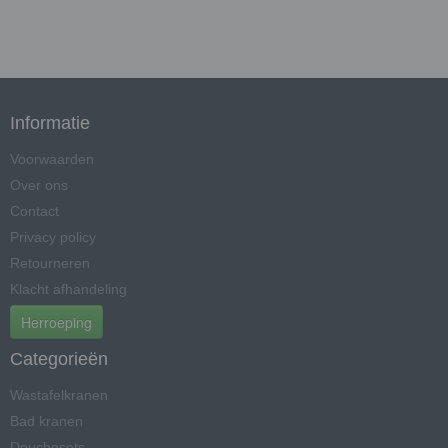
Informatie
Voorwaarden
Over ons
Contact
Privacy policy
Retourneren
Klacht afhandeling
Herroeping
Categorieën
Wastafelkranen
Bad kranen
Douchesets