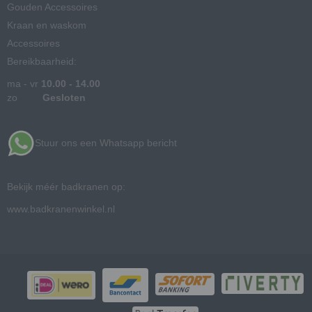
Gouden Accessoires
Kraan en waskom
Accessoires
Bereikbaarheid:
ma - vr
10.00 - 14.00
zo
Gesloten
Stuur ons een Whatsapp bericht
Bekijk méér badkranen op:
www.badkranenwinkel.nl