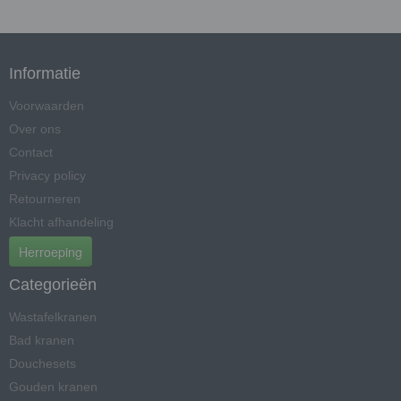
Informatie
Voorwaarden
Over ons
Contact
Privacy policy
Retourneren
Klacht afhandeling
Herroeping
Categorieën
Wastafelkranen
Bad kranen
Douchesets
Gouden kranen