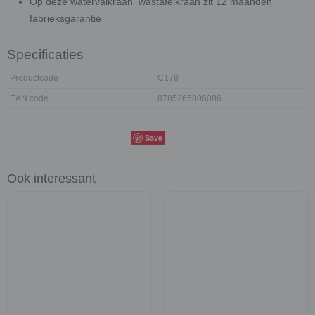
Op deze watervalkraan wastafelkraan zit 12 maanden
fabrieksgarantie
Specificaties
Productcode
C178
EAN code
8785266806086
Save
Ook interessant