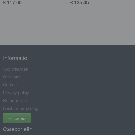
€ 117,60
€ 135,45
Informatie
Voorwaarden
Over ons
Contact
Privacy policy
Retourneren
Klacht afhandeling
Herroeping
Categorieën