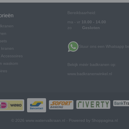
Bereikbaarheid:
orieën
ma - vr
10.00 - 14.00
lkranen
zo
Gesloten
anen
sets
Stuur ons een Whatsapp be
 kranen
Accessoires
en waskom
Bekijk méér badkranen op:
ires
www.badkranenwinkel.nl
© 2026 www.watervalkraan.nl - Powered by Shoppagina.nl