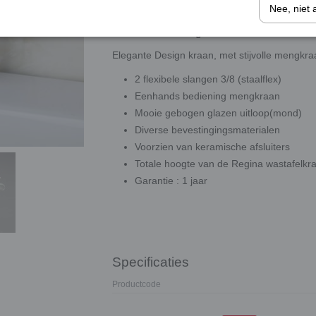
Nee, niet 
Watervalkraan Regina
Elegante Design kraan, met stijvolle mengkra
2 flexibele slangen 3/8 (staalflex)
Eenhands bediening mengkraan
Mooie gebogen glazen uitloop(mond)
Diverse bevestingingsmaterialen
Voorzien van keramische afsluiters
Totale hoogte van de Regina wastafelk
Garantie : 1 jaar
Specificaties
Productcode