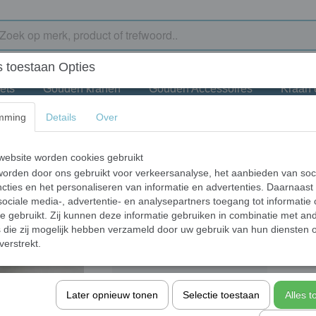
 toestaan Opties
ets
Gouden kranen
Gouden Accessoires
Kraan
mming
Details
Over
an Regina chroom
Waterval kraan Reg
ebsite worden cookies gebruikt
orden door ons gebruikt voor verkeersanalyse, het aanbieden van soc
€ 131,25
cties en het personaliseren van informatie en advertenties. Daarnaast
(inclusief btw 21%)
ociale media-, advertentie- en analysepartners toegang tot informatie
✓
Op voorraad
- Levertijd 10 werkdagen
te gebruikt. Zij kunnen deze informatie gebruiken in combinatie met an
die zij mogelijk hebben verzameld door uw gebruik van hun diensten o
Aantal
verstrekt.
Later opnieuw tonen
Selectie toestaan
Alles 
In winkelwagen