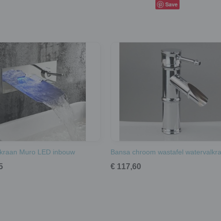
Save
lkraan Muro LED inbouw
Bansa chroom wastafel watervalkr
5
€ 117,60