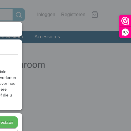
Inloggen
Registreren
8,5
 en waskom
Accessoires
ina chroom
iale
 verlenen
 over hoe
dere
f die u
toestaan