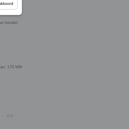
akkoord
an hendel.
raan: 170 MM
070