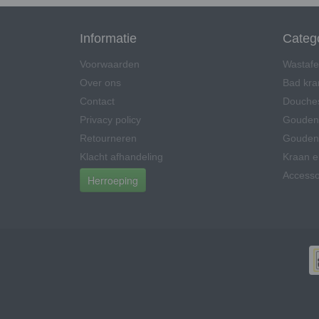
Informatie
Categ
Voorwaarden
Wastafe
Over ons
Bad kr
Contact
Douche
Privacy policy
Gouden
Retourneren
Gouden 
Klacht afhandeling
Kraan 
Accesso
Herroeping