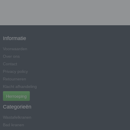
Informatie
Voorwaarden
Over ons
Contact
Privacy policy
Retourneren
Klacht afhandeling
Herroeping
Categorieën
Wastafelkranen
Bad kranen