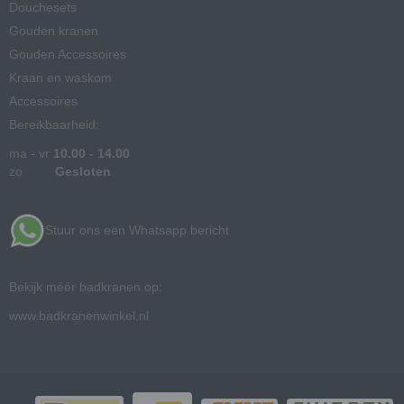
Douchesets
Gouden kranen
Gouden Accessoires
Kraan en waskom
Accessoires
Bereikbaarheid:
ma - vr
10.00 - 14.00
zo
Gesloten
Stuur ons een Whatsapp bericht
Bekijk méér badkranen op:
www.badkranenwinkel.nl