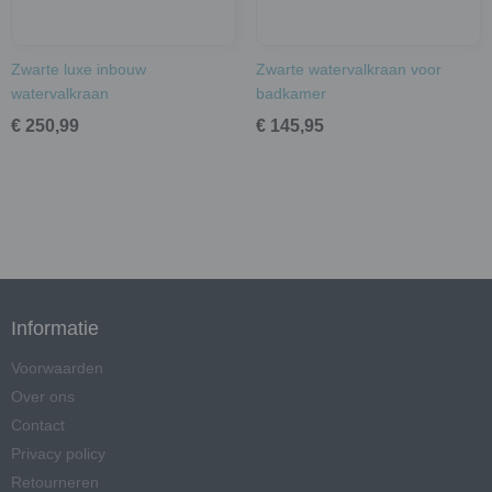
Zwarte luxe inbouw
Zwarte watervalkraan voor
watervalkraan
badkamer
€ 250,99
€ 145,95
Informatie
Voorwaarden
Over ons
Contact
Privacy policy
Retourneren