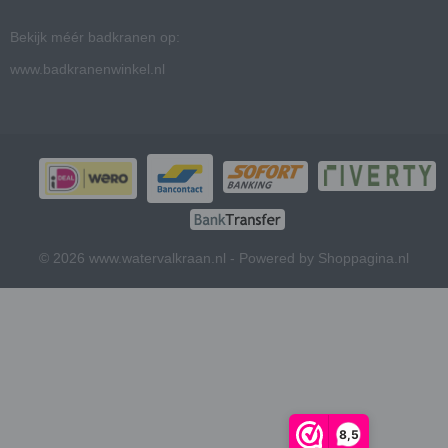
Bekijk méér badkranen op:
www.badkranenwinkel.nl
© 2026 www.watervalkraan.nl - Powered by Shoppagina.nl
8,5