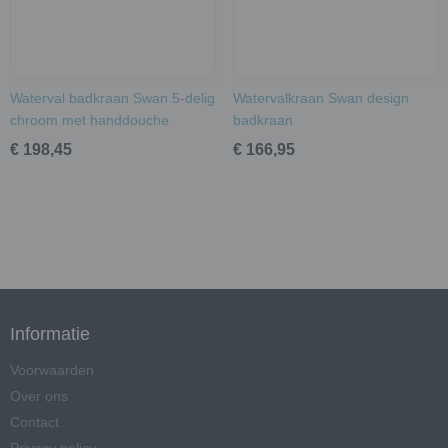
Waterval badkraan Swan 5-delig
Watervalkraan Swan design
chroom met handdouche
badkraan
€ 198,45
€ 166,95
Informatie
Voorwaarden
Over ons
Contact