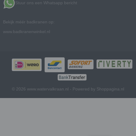
Stuur ons een Whatsapp bericht
Bekijk méér badkranen op:
www.badkranenwinkel.nl
© 2026 www.watervalkraan.nl - Powered by Shoppagina.nl