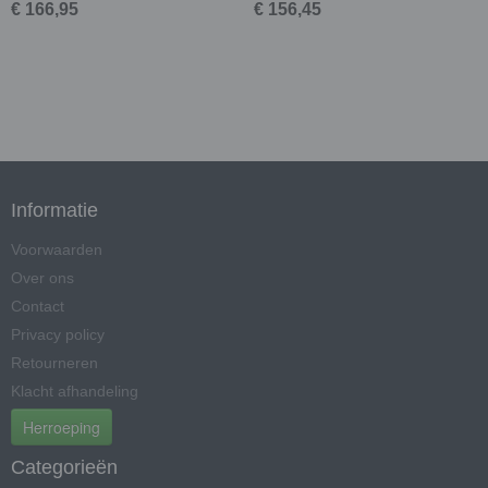
€ 166,95
€ 156,45
Informatie
Voorwaarden
Over ons
Contact
Privacy policy
Retourneren
Klacht afhandeling
Herroeping
Categorieën