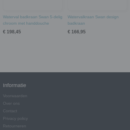
Waterval badkraan Swan 5-delig
Watervalkraan Swan design
chroom met handdouche
badkraan
€ 198,45
€ 166,95
Informatie
Voorwaarden
Over ons
Contact
Privacy policy
Retourneren