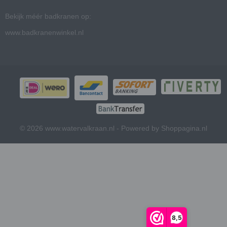
Bekijk méér badkranen op:
www.badkranenwinkel.nl
© 2026 www.watervalkraan.nl - Powered by Shoppagina.nl
8,5