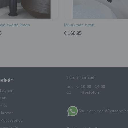
ge zwarte kraan
Muurkraan zwart
5
€ 166,95
Bereikbaarheid:
orieën
ma - vr
10.00 - 14.00
lkranen
zo
Gesloten
anen
sets
Stuur ons een Whatsapp be
 kranen
Accessoires
en waskom