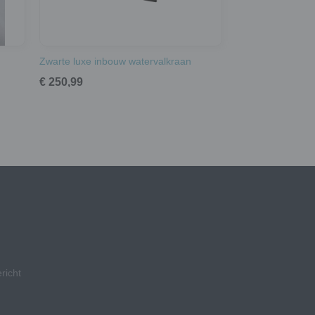
Zwarte luxe inbouw watervalkraan
€ 250,99
richt