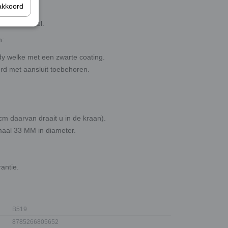
akkoord
 met 1 hendel.
n:
y welke met een zwarte coating.
rd met aansluit toebehoren.
m daarvan draait u in de kraan).
imaal 33 MM in diameter.
antie.
B519
8785266805652