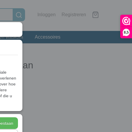
Inloggen
Registreren
8,5
 en waskom
Accessoires
valkraan
iale
 verlenen
 over hoe
dere
f die u
toestaan