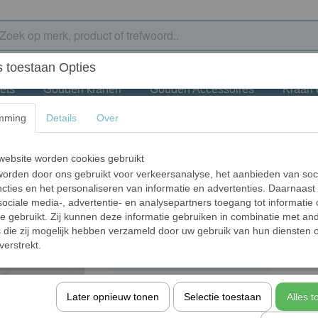
 toestaan Opties
ets
Gouden kranen
Gouden Accessoires
Kraan
mming
Details
Over
watervalkraan
Mooie zwarte water
ebsite worden cookies gebruikt
orden door ons gebruikt voor verkeersanalyse, het aanbieden van soc
€ 145,95
cties en het personaliseren van informatie en advertenties. Daarnaast
(inclusief btw 21%)
ociale media-, advertentie- en analysepartners toegang tot informatie
✓
Op voorraad
- Levertijd 10 werkdagen
te gebruikt. Zij kunnen deze informatie gebruiken in combinatie met an
die zij mogelijk hebben verzameld door uw gebruik van hun diensten o
Aantal
verstrekt.
Later opnieuw tonen
Selectie toestaan
Alles 
In winkelwagen