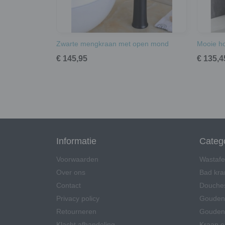
Zwarte mengkraan met open mond
Mooie ho
€ 145,95
€ 135,4
Informatie
Categ
Voorwaarden
Wastafe
Over ons
Bad kr
Contact
Douche
Privacy policy
Gouden
Retourneren
Gouden 
Klacht afhandeling
Kraan 