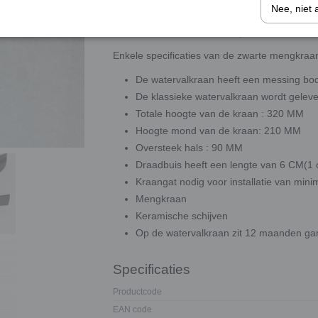
Nee, niet 
Mooie zwarte watervalkraan, welke u bedient
Enkele specificaties van de zwarte mengkraa
De watervalkraan heeft een messing bod
De klassieke watervalkraan wordt geleve
Totale hoogte van de kraan : 320 MM
Hoogte mond van de kraan: 210 MM
Oversteek hals : 90 MM
Draadbuis heeft een lengte van 6 CM(1 c
Kraangat nodig voor installatie van min
Mengkraan
Keramische schijven
Op de watervalkraan zit 12 maanden gar
Specificaties
Productcode
EAN code