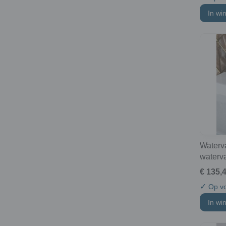
In wi
Waterv
waterva
€ 135,
✓
Op vo
In wi