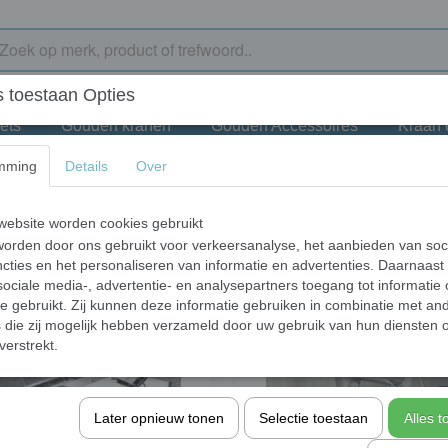
 toestaan Opties
ets
Gouden kranen
Gouden Accessoires
Kraan
mming
Details
Over
ebsite worden cookies gebruikt
r op:
orden door ons gebruikt voor verkeersanalyse, het aanbieden van soc
cties en het personaliseren van informatie en advertenties. Daarnaast
ociale media-, advertentie- en analysepartners toegang tot informatie
te gebruikt. Zij kunnen deze informatie gebruiken in combinatie met an
die zij mogelijk hebben verzameld door uw gebruik van hun diensten o
verstrekt.
Later opnieuw tonen
Selectie toestaan
Alles 