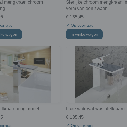
al mengkraan chroom
Sierlijke chroom mengkraan i
ing
vorm van een zwaan
95
€ 135,45
✓
orraad
Op voorraad
nkelwagen
In winkelwagen
alkraan hoog model
Luxe waterval wastafelkraan 
95
€ 135,45
✓
orraad
Op voorraad