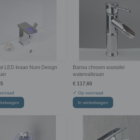
al LED kraan Num Design
Bansa chroom wastafel
aan
watervalkraan
95
€ 117,60
✓
orraad
Op voorraad
nkelwagen
In winkelwagen