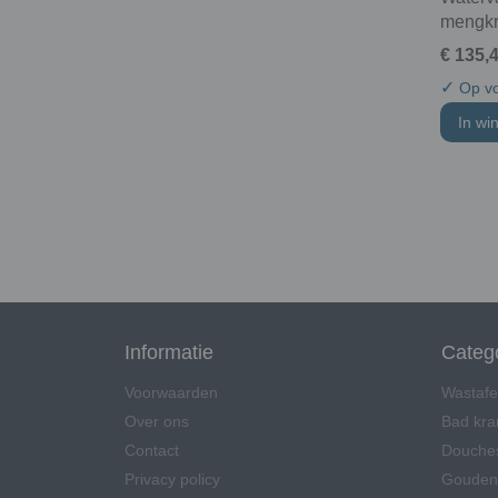
mengk
€ 135,
✓
Op vo
In wi
Informatie
Categ
Voorwaarden
Wastafe
Over ons
Bad kr
Contact
Douche
Privacy policy
Gouden