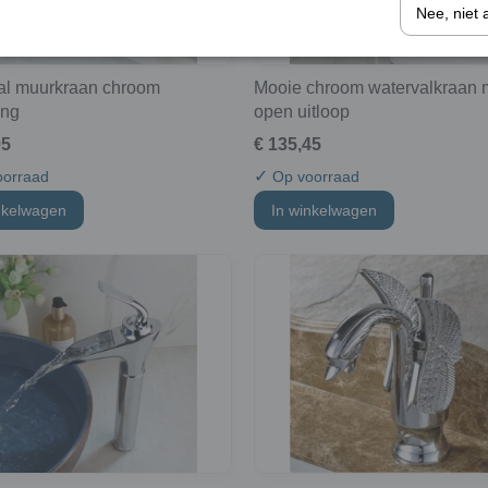
Nee, niet 
al muurkraan chroom
Mooie chroom watervalkraan 
ing
open uitloop
95
€ 135,45
✓
orraad
Op voorraad
nkelwagen
In winkelwagen