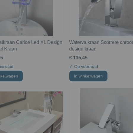
alkraan Carice Led XL Design
Watervalkraan Scorrere chro
al Kraan
design kraan
95
€ 135,45
✓
orraad
Op voorraad
nkelwagen
In winkelwagen