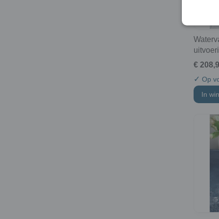
Waterv
uitvoer
€ 208,
✓
Op vo
In wi