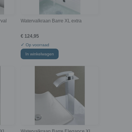
val
Watervalkraan Barre XL extra
€ 124,95
✓
Op voorraad
In winkelwagen
 XL
Watervalkraan Barre Elegance XL