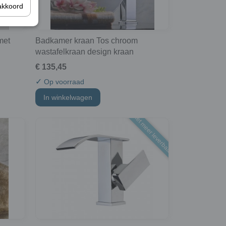
akkoord
met
Badkamer kraan Tos chroom
wastafelkraan design kraan
€ 135,45
✓
Op voorraad
In winkelwagen
niet meer leverbaar