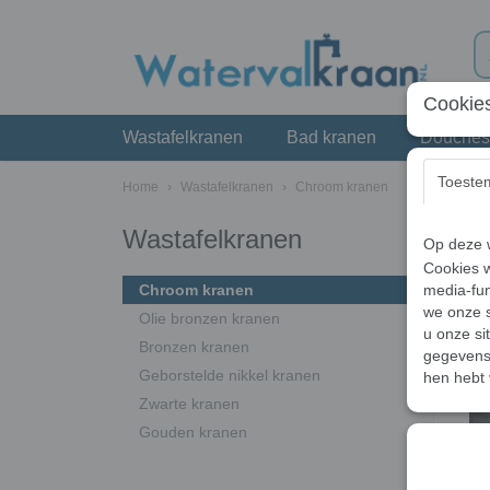
Cookies
Wastafelkranen
Bad kranen
Douches
Toeste
Home
›
Wastafelkranen
›
Chroom kranen
Wastafelkranen
Op deze w
Sortee
Cookies w
Chroom kranen
media-fun
we onze s
Olie bronzen kranen
u onze si
Bronzen kranen
gegevens 
Geborstelde nikkel kranen
hen hebt 
Zwarte kranen
Gouden kranen