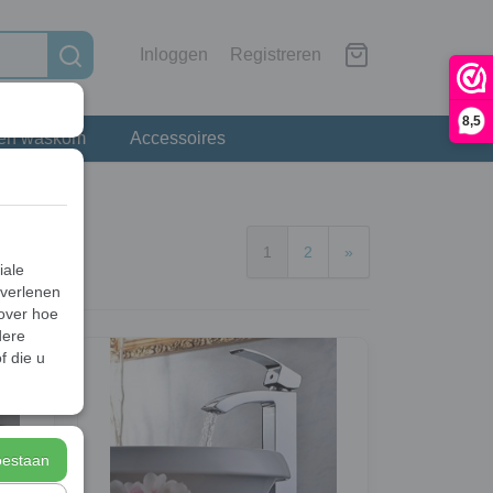
Inloggen
Registreren
8,5
 en waskom
Accessoires
1
2
»
iale
 verlenen
 over hoe
dere
f die u
toestaan