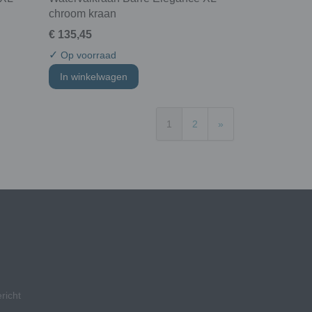
chroom kraan
€ 135,45
✓
Op voorraad
In winkelwagen
1
2
»
richt