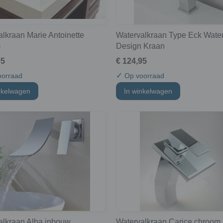
lkraan Marie Antoinette
Watervalkraan Type Eck Water
m
Design Kraan
95
€ 124,95
✓
orraad
Op voorraad
nkelwagen
In winkelwagen
alkraan Alba inbouw
Watervalkraan Carice chroom