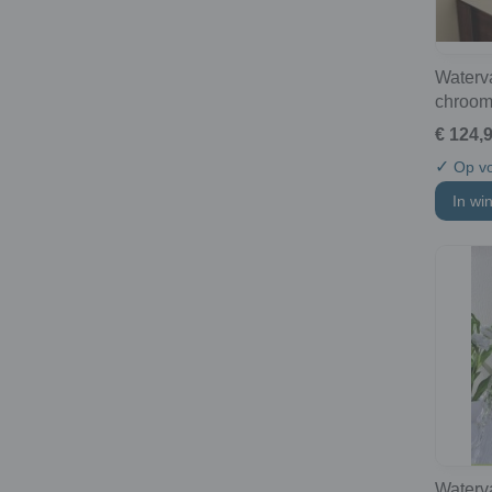
Waterva
chroo
€ 124,
✓
Op vo
In wi
Waterv