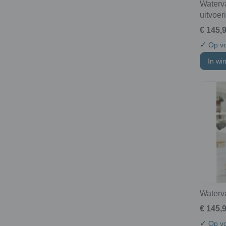
Waterv
uitvoer
€ 145,
✓
Op vo
In wi
Waterv
€ 145,
✓
Op vo