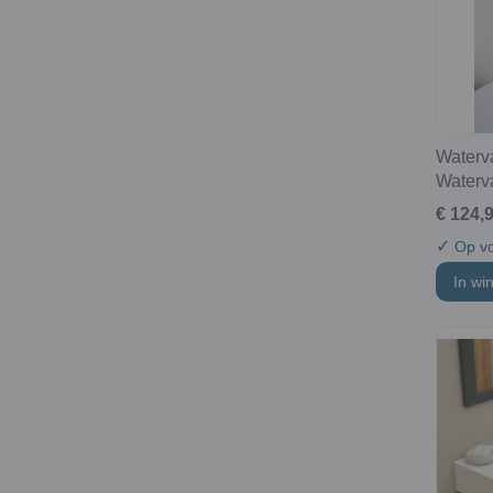
Waterv
Waterv
€ 124,
✓
Op vo
In wi