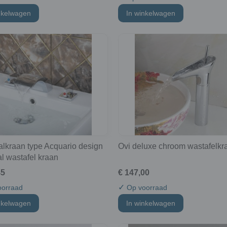
nkelwagen
In winkelwagen
alkraan type Acquario design
Ovi deluxe chroom wastafelkr
l wastafel kraan
45
€ 147,00
✓
orraad
Op voorraad
nkelwagen
In winkelwagen