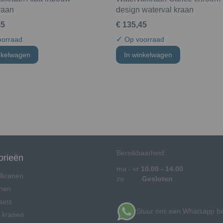
raan
design waterval kraan
45
€ 135,45
✓
orraad
Op voorraad
nkelwagen
In winkelwagen
Bereikbaarheid:
orieën
ma - vr
10.00 - 14.00
lkranen
zo
Gesloten
anen
sets
Stuur ons een Whatsapp be
 kranen