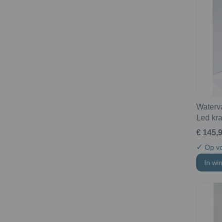
Waterv
Led kr
€ 145,
✓
Op vo
In wi